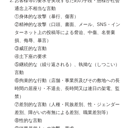
お客様等の要求を実現するための手段・態様が社会
通念上不相当な言動
①身体的な攻撃（暴行、傷害）
②精神的な攻撃（口頭、書面、メール、SNS・イン
ターネット上の投稿等による脅迫、中傷、名誉棄
損、侮辱、暴言）
③威圧的な言動
④土下座の要求
⑤継続的な（繰り返される）、執拗な（しつこい）
言動
⑥拘束的な行動（店舗・事業所及びその敷地への長
時間の居座り・不退去、長時間又は連日の架電、監
禁）
⑦差別的な言動（人種・民族差別、性・ジェンダー
差別、障がいの有無による差別、職業差別等）
⑧性的な言動