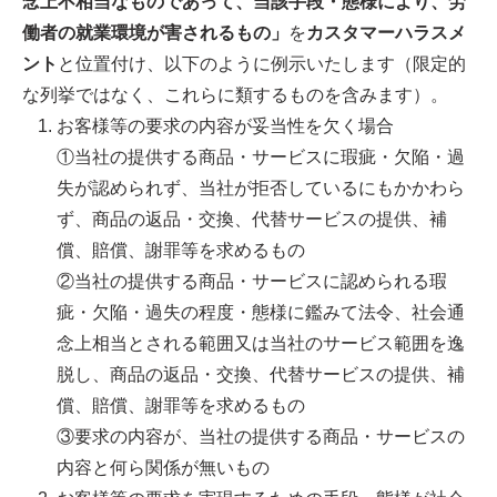
念上不相当なものであって、当該手段・態様により、労
働者の就業環境が害されるもの」
を
カスタマーハラスメ
ント
と位置付け、以下のように例示いたします（限定的
な列挙ではなく、これらに類するものを含みます）。
お客様等の要求の内容が妥当性を欠く場合
①当社の提供する商品・サービスに瑕疵・欠陥・過
失が認められず、当社が拒否しているにもかかわら
ず、商品の返品・交換、代替サービスの提供、補
償、賠償、謝罪等を求めるもの
②当社の提供する商品・サービスに認められる瑕
疵・欠陥・過失の程度・態様に鑑みて法令、社会通
念上相当とされる範囲又は当社のサービス範囲を逸
脱し、商品の返品・交換、代替サービスの提供、補
償、賠償、謝罪等を求めるもの
③要求の内容が、当社の提供する商品・サービスの
内容と何ら関係が無いもの