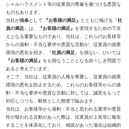
シャルハラスメント等の従業員の尊厳を傷つける悪質な
ものもあります。
当社が
信条
として
『お客様の満足』
とともに掲げる『
社
員の満足
』は、
『お客様の満足』
を実現するための下支
えとなる重要なものであり、当社は、これらのお客様等
からの過剰・不当な要求や悪質な言動が、従業員の就業
環境の悪化を招き、『
社員の満足
』を損ない、ひいては
『お客様の満足』
をも損なうこととなる由々しき問題で
あると考えています。
そこで、当社は、従業員の人権を尊重し、従業員の就業
環境の悪化を防止するため、これらのお客様等からの過
剰・不当な要求や悪質な言動に対しては、誠意をもって
対応しつつも、毅然とした態度で臨みます。
当社は、お客様等から過剰・不当と思われる要求や悪質
性が疑われる言動があった際は、従業員が上長等に報告
することを体系化しており、相談があった場合は組織的